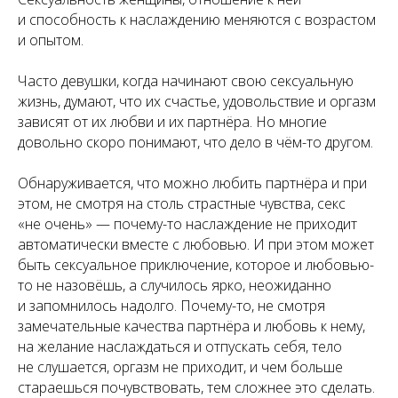
и способность к наслаждению меняются с возрастом
и опытом.
Часто девушки, когда начинают свою сексуальную
жизнь, думают, что их счастье, удовольствие и оргазм
зависят от их любви и их партнёра. Но многие
довольно скоро понимают, что дело в чём-то другом.
Обнаруживается, что можно любить партнёра и при
этом, не смотря на столь страстные чувства, секс
«не очень» — почему-то наслаждение не приходит
автоматически вместе с любовью. И при этом может
быть сексуальное приключение, которое и любовью-
то не назовёшь, а случилось ярко, неожиданно
и запомнилось надолго. Почему-то, не смотря
замечательные качества партнёра и любовь к нему,
на желание наслаждаться и отпускать себя, тело
не слушается, оргазм не приходит, и чем больше
стараешься почувствовать, тем сложнее это сделать.