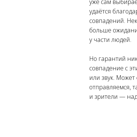
уже сам выбирае
удаётся благода
совпадений. Нек
больше ожидани
у части людей.
Но гарантий ник
совпадение с эти
или звук. Может
отправляемся, т
и зрители — на