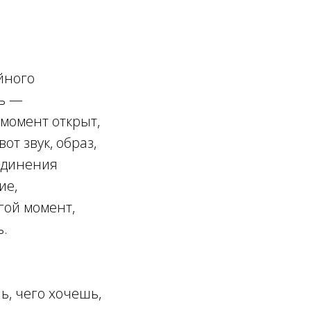
йного
сь —
 момент открыт,
от звук, образ,
оединения
ие,
гой момент,
ь.
ь, чего хочешь,