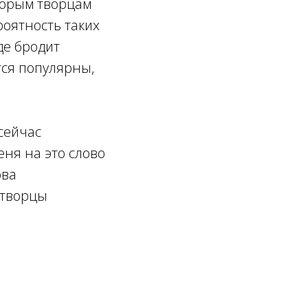
оторым творцам
роятность таких
де бродит
тся популярны,
сейчас
еня на это слово
ова
к творцы