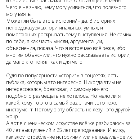
и свои есть» - расскажи что-то касающееся меня.
Чего я не знаю, чему могу удивиться, что полезного
могу взять.
Может ли быть это в истории? – да. В историях
непредсказуемых, оригинальных, умных, и
помогающих раскрывать тему выступления. Не самих
по себе, а как часть мысли, аргументации,
объяснения, показа. Что я встречаю всё реже, ибо
многим объяснили, что нужно рассказывать истории,
да мало кто понял, как и для чего.
Судя по популярности «сториз» в соцсетях, есть
публика, которым это интересно. Никогда этим не
интересовался, брезговал, и самому ничего
подобного размещать не хотелось. Но мало ли я
какой: кому-то это в самый раз, значит, это тоже
инструмент. Потому в эту область не лезу - это другой
жанр.
А вот в сценическом искусстве всё же разбираюсь за
40 лет выступлений и 25 лет преподавания. И вижу,
как злоупотребление историями или неправильное их