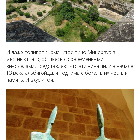
И даже попивая знаменитое вино Минервуа в
местных шато, общаясь с современными
виноделами, представляю, что эти вина пили в начале
13 века альбигойцы, и поднимаю бокал в их честь и
память. И вкус иной…