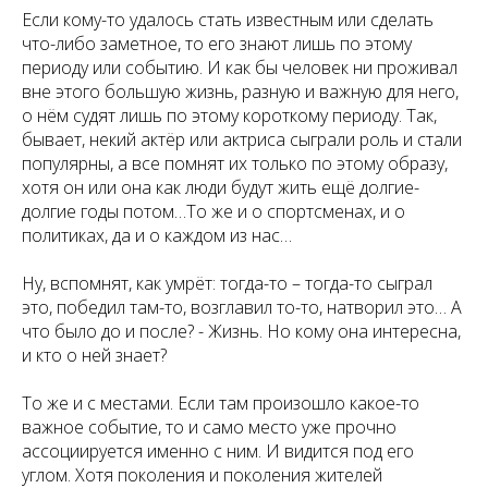
Если кому-то удалось стать известным или сделать
что-либо заметное, то его знают лишь по этому
периоду или событию. И как бы человек ни проживал
вне этого большую жизнь, разную и важную для него,
о нём судят лишь по этому короткому периоду. Так,
бывает, некий актёр или актриса сыграли роль и стали
популярны, а все помнят их только по этому образу,
хотя он или она как люди будут жить ещё долгие-
долгие годы потом…То же и о спортсменах, и о
политиках, да и о каждом из нас…
Ну, вспомнят, как умрёт: тогда-то – тогда-то сыграл
это, победил там-то, возглавил то-то, натворил это… А
что было до и после? - Жизнь. Но кому она интересна,
и кто о ней знает?
То же и с местами. Если там произошло какое-то
важное событие, то и само место уже прочно
ассоциируется именно с ним. И видится под его
углом. Хотя поколения и поколения жителей