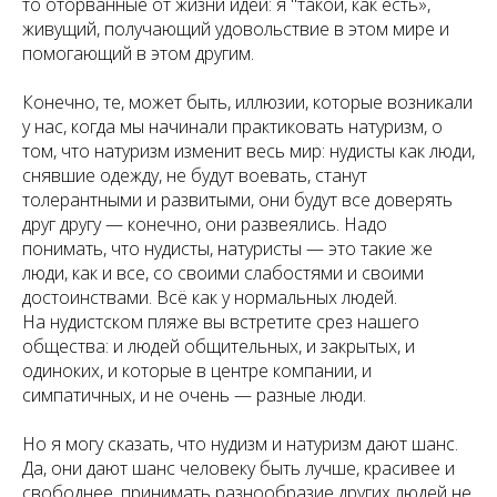
то оторванные от жизни идеи: я "такой, как есть»,
живущий, получающий удовольствие в этом мире и
помогающий в этом другим.
Конечно, те, может быть, иллюзии, которые возникали
у нас, когда мы начинали практиковать натуризм, о
том, что натуризм изменит весь мир: нудисты как люди,
снявшие одежду, не будут воевать, станут
толерантными и развитыми, они будут все доверять
друг другу — конечно, они развеялись. Надо
понимать, что нудисты, натуристы — это такие же
люди, как и все, со своими слабостями и своими
достоинствами. Всё как у нормальных людей.
На нудистском пляже вы встретите срез нашего
общества: и людей общительных, и закрытых, и
одиноких, и которые в центре компании, и
симпатичных, и не очень — разные люди.
Но я могу сказать, что нудизм и натуризм дают шанс.
Да, они дают шанс человеку быть лучше, красивее и
свободнее, принимать разнообразие других людей не