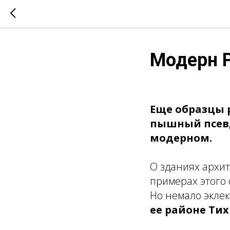
Модерн Р
Еще образцы 
пышный псевд
модерном.
О зданиях архит
примерах этого 
Но немало экле
ее районе Ти