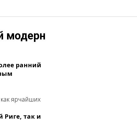
й модерн
более ранний
овым
 как ярчайших
й Риге, так и