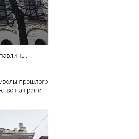
 павлины,
имволы прошлого
ество на грани