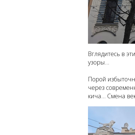
Вглядитесь в эт
узоры...
Порой избыточн
через современн
кича... Смена ве