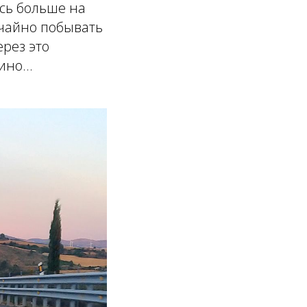
ись больше на
учайно побывать
ерез это
но...