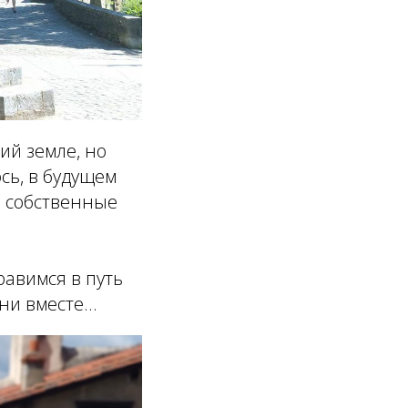
ий земле, но
сь, в будущем
а собственные
равимся в путь
и вместе...