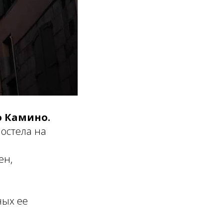
о Камино.
постела на
ен,
ных ее