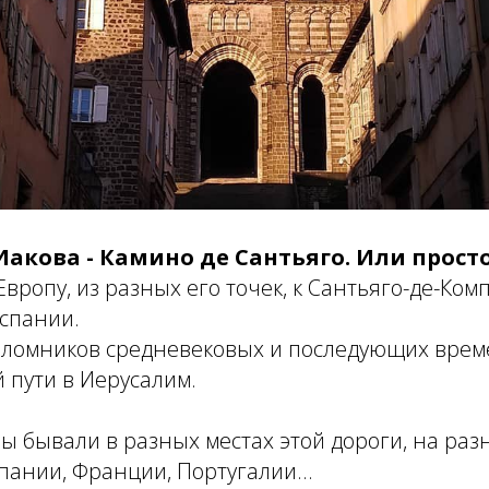
Иакова - Камино де Сантьяго. Или прост
Европу, из разных его точек, к Сантьяго-де-Ком
Испании.
аломников средневековых и последующих врем
 пути в Иерусалим.
ы бывали в разных местах этой дороги, на раз
пании, Франции, Португалии...