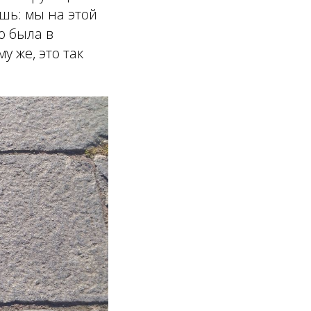
ёшь: мы на этой
о была в
у же, это так