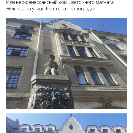
Или нео-ренессансный дом цветочного магната
Эйлерса на улице Рентгена Петроградки