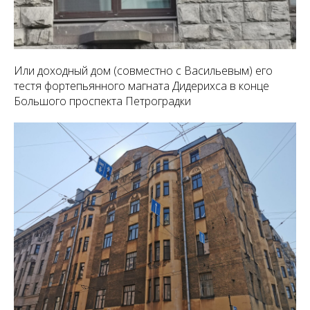
Или доходный дом (совместно с Васильевым) его
тестя фортепьянного магната Дидерихса в конце
Большого проспекта Петроградки