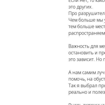
Если нет, то как
это других.
Про разрушитель
Чем больше мы 
тем больше мест
распространяем
Важность для ме
остановить и пр
это зависит. Но 
А нам самим лу
помочь, на обус
Так я выбрал пр
реально и полез