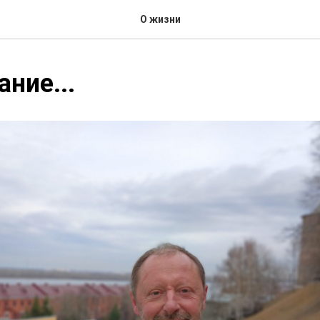
О жизни
ание...