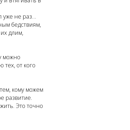
у и втягивать в
уже не раз...
ным бедствиям,
их длим,
у можно
 тех, от кого
тем, кому можем
ое развитие.
жить. Это точно