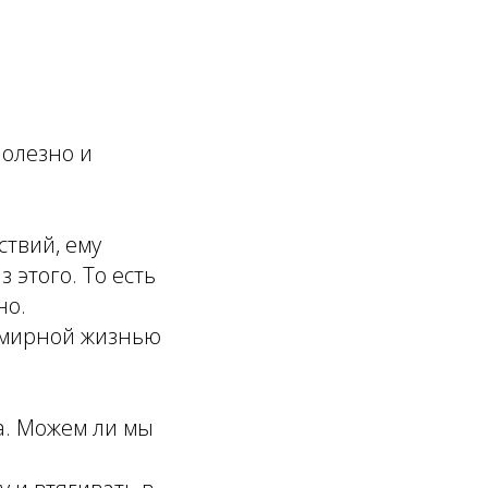
полезно и
ствий, ему
 этого. То есть
но.
- мирной жизнью
а. Можем ли мы