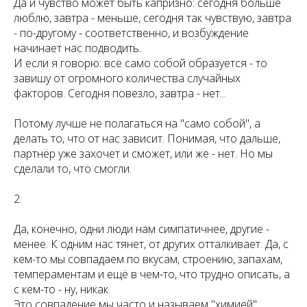
Да и чувство может быть капризно: сегодня больше
люблю, завтра - меньше, сегодня так чувствую, завтра
- по-другому - соответственно, и возбуждение
начинает нас подводить.
И если я говорю: всё само собой образуется - то
завишу от огромного количества случайных
факторов. Сегодня повезло, завтра - нет...
Потому лучше не полагаться на "само собой", а
делать то, что от нас зависит. Понимая, что дальше,
партнёр уже захочет и сможет, или же - нет. Но мы
сделали то, что смогли.
2.
Да, конечно, одни люди нам симпатичнее, другие -
менее. К одним нас тянет, от других отталкивает. Да, с
кем-то мы совпадаем по вкусам, строению, запахам,
темпераментам и ещё в чем-то, что трудно описать, а
с кем-то - ну, никак.
Это совпадение мы часто и называем "химией".