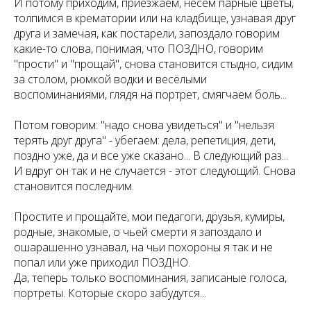
И потому приходим, приезжаем, несём парные цветы,
толпимся в крематории или на кладбище, узнавая друг
друга и замечая, как постарели, запоздало говорим
какие-то слова, понимая, что ПОЗДНО, говорим
"прости" и "прощай", снова становится стыдно, сидим
за столом, рюмкой водки и весёлыми
воспоминаниями, глядя на портрет, смягчаем боль...
Потом говорим: "надо снова увидеться" и "нельзя
терять друг друга" - убегаем: дела, репетиция, дети,
поздно уже, да и все уже сказано... В следующий раз...
И вдруг он так и не случается - этот следующий. Снова
становится последним.
Простите и прощайте, мои педагоги, друзья, кумиры,
родные, знакомые, о чьей смерти я запоздало и
ошарашенно узнавал, на чьи похороны я так и не
попал или уже приходил ПОЗДНО.
Да, теперь только воспоминания, записаные голоса,
портреты. Которые скоро забудутся...