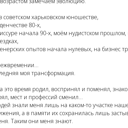
 возрастом замечаем эволюцию.
в советском харьковском юношестве,
денчестве 80-х,
иссуре начала 90-х, моём нудистском прошлом,
ездках,
енерских опытов начала нулевых, на бизнес т
ежвремении...
следняя моя трансформация.
за это время родил, воспринял и поменял, знак
ял, мест и профессий сменил...
дей знали меня лишь на каком-то участке наш
ижения, а в памяти их сохранилась лишь заст
еня. Таким они меня знают.