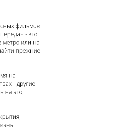
десных фильмов
передач - это
в метро или на
 найти прежние
емя на
вах - другие.
ь на это,
крытия,
жизнь