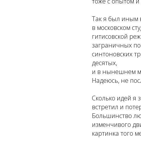
тоже с опытом и
Так я был иным 
в московском сту
гитисовской реж
заграничных по
синтоновских тр
десятых,
и в нынешнем м
Надеюсь, не по
Сколько идей я 
встретил и потер
Большинство лю
изменчивого дв
картинка того м