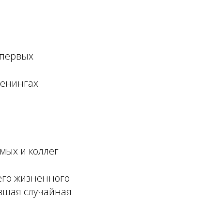
 первых
ренингах
омых и коллег
его жизненного
ывшая случайная