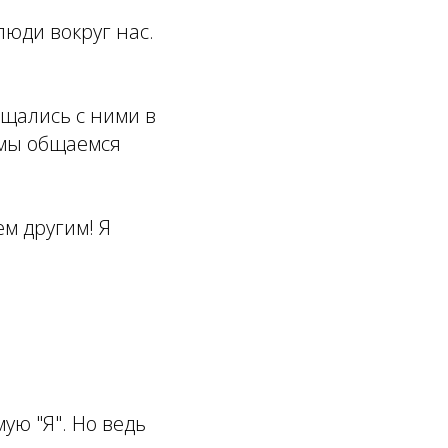
люди вокруг нас.
.
щались с ними в
 мы общаемся
ем другим! Я
ую "Я". Но ведь