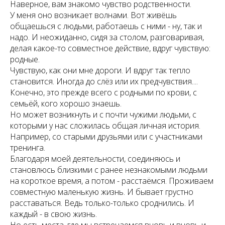
Наверное, вам знакомо чувство родственности.
У меня оно возникает волнами. Вот живёшь
общаешься с людьми, работаешь с ними - ну, так и
надо. И неожиданно, сидя за столом, разговаривая,
делая какое-то совместное действие, вдруг чувствую:
родные.
Чувствую, как они мне дороги. И вдруг так тепло
становится. Иногда до слёз или их предчувствия....
Конечно, это прежде всего с родными по крови, с
семьёй, кого хорошо знаешь.
Но может возникнуть и с почти чужими людьми, с
которыми у нас сложилась общая личная история.
Например, со старыми друзьями или с участниками
тренинга.
Благодаря моей деятельности, соединяюсь и
становлюсь близкими с ранее незнакомыми людьми
на короткое время, а потом - расстаёмся. Проживаем
совместную маленькую жизнь. И бывает грустно
расставаться. Ведь только-только сроднились. И
каждый - в свою жизнь.
Но есть места, где мы встречаемся вновь и вновь и