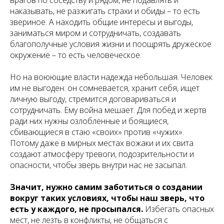
врагов по соседству и рядом, не подавлять и
наказывать, не разжигать страхи и обиды – то есть
звериное. А находить общие интересы и выгоды,
заниматься миром и сотрудничать, создавать
благополучные условия жизни и поощрять дружеское
окружение – то есть человеческое.
Но на воюющие власти надежда небольшая. Человек
им не выгоден: он сомневается, хранит себя, ищет
личную выгоду, стремится договариваться и
сотрудничать. Ему война мешает. Для побед и жертв
ради них нужны озлобленные и боящиеся,
сбивающиеся в стаю «своих» против «чужих».
Потому даже в мирных местах вожаки и их свита
создают атмосферу тревоги, подозрительности и
опасности, чтобы зверь внутри нас не засыпал.
Значит, нужно самим заботиться о создании
вокруг таких условиях, чтобы наш зверь, что
есть у каждого, не просыпался.
Избегать опасных
мест, не лезть в конфликты, не общаться с