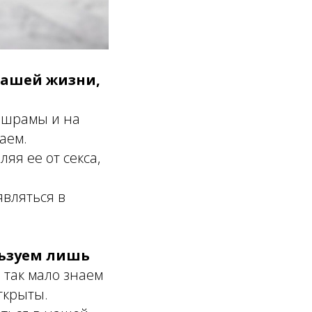
нашей жизни,
ашрамы и на
наем.
яя ее от секса,
являться в
льзуем лишь
так мало знаем
ткрыты.