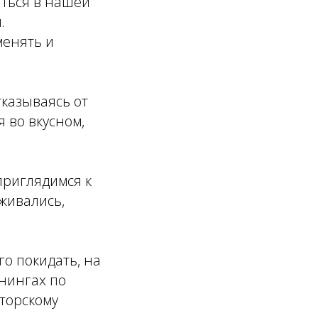
яться в нашей
.
менять и
тказываясь от
я во вкусном,
приглядимся к
рживались,
го покидать, на
енингах по
аторскому