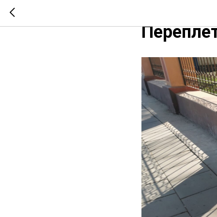
Модерн Н
Перепле