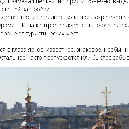
одил, замечал церкви: история и, конечно, выд
тляющей застройки.
рированная и нарядная Большая Покровская с
рами.... И на контрасте: деревянные развалюх
тороне от туристических мест...
 в глаза яркое, известное, знаковое, необычное
Остальное часто пропускается или быстро забыва