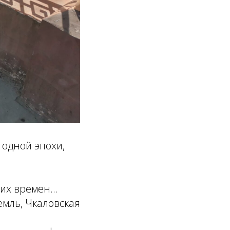
 одной эпохи,
их времен...
емль, Чкаловская