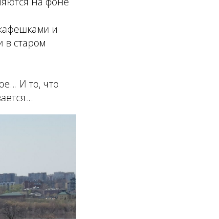
еляются на фоне
 кафешками и
и в старом
... И то, что
ется...