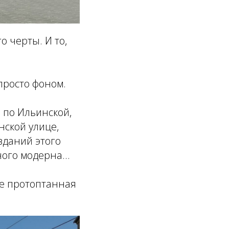
о черты. И то,
просто фоном.
 по Ильинской,
нской улице,
зданий этого
ого модерна...
не протоптанная