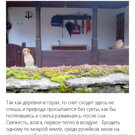
Так как деревня в горах, то снег сходит здесь не
спеша, и природа просыпается без суеты, как бы
потягиваясь и слегка разминаясь после сна.
Свежесть, влага, первое тепло в воздухе... Бродить
одному по мокрой земле, среди ручейков, мхов на