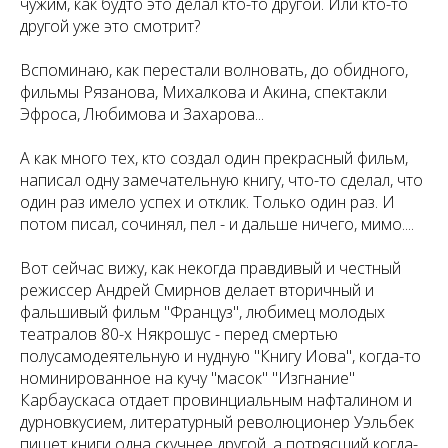
чужим, как будто это делал кто-то другой. Или кто-то
другой уже это смотрит?
Вспоминаю, как перестали волновать, до обидного,
фильмы Рязанова, Михалкова и Акина, спектакли
Эфроса, Любимова и Захарова...
А как много тех, кто создал один прекрасный фильм,
написал одну замечательную книгу, что-то сделал, что
один раз имело успех и отклик. Только один раз. И
потом писал, сочинял, пел - и дальше ничего, мимо....
Вот сейчас вижу, как некогда правдивый и честный
режиссер Андрей Смирнов делает вторичный и
фальшивый фильм "Француз", любимец молодых
театралов 80-х Някрошус - перед смертью
полусамодеятельную и нудную "Книгу Иова", когда-то
номинированное на кучу "масок" "Изгнание"
Карбаускаса отдает провинциальным нафталином и
дурновкусием, литературный революционер Уэльбек
пишет книги одна скучнее другой, а потрясший когда-