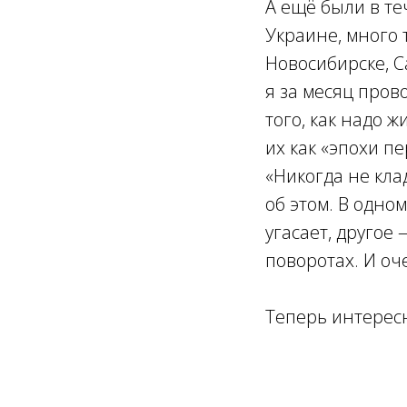
А ещё были в те
Украине, много 
Новосибирске, С
я за месяц пров
того, как надо 
их как «эпохи пе
«Никогда не кла
об этом. В одно
угасает, другое
поворотах. И оч
Теперь интересн