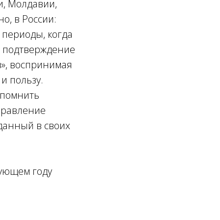
и, Молдавии,
о, в России:
 периоды, когда
о подтверждение
в», воспринимая
 и пользу.
 помнить
аправление
данный в своих
дующем году