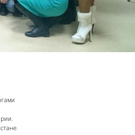
нгами
арии.
стане.