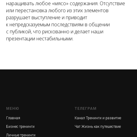
наращивать любое «мясо» содержания. Отсутствие
или перестановка любого из этих элементов
разрушает выступление и приводит
к непредсказуемым последствиям в общении
с публикой, что рискованно и делает наши
презентации нестабильными.
МЕНЮ
ТЕЛЕГРАМ
Главная
Канал Тренинги и развитие
Бизнес тренинги
Чат Жизнь как путешествие
Личные тренинги